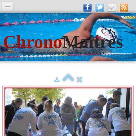
A la Une
Entrainements
Chrono
Maîtres
La revue
Nager pour le plaisir ou la compétition
Les numéros
Les rubriques
Liens
Photos
▼
Evènements
▼
Livre d'Or