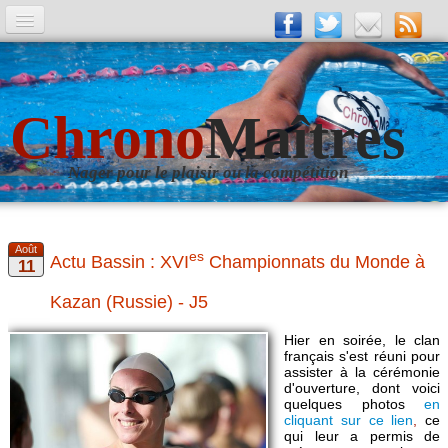
A la Une
Entrainements
Chrono
Maîtres
La revue
Nager pour le plaisir ou la compétition
Les numéros
Les rubriques
es
Actu Bassin : XVI
Championnats du Monde à
Liens
Kazan (Russie) - J5
Photos
▼
Hier en soirée, le clan
Evènements
▼
français s'est réuni pour
assister à la cérémonie
d'ouverture, dont voici
Livre d'Or
quelques photos
en
cliquant sur ce lien
,
ce
qui leur a permis de