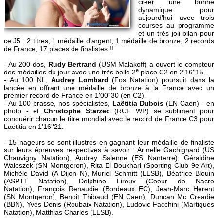
créer une bonne
dynamique pour
aujourd'hui avec trois
courses au programme
et un très joli bilan pour
ce J5 : 2 titres, 1 médaille d'argent, 1 médaille de bronze, 2 records
de France, 17 places de finalistes !!
- Au 200 dos,
Rudy Bertrand
(USM Malakoff) a ouvert le compteur
e
des médailles du jour avec une très belle 2
place C2 en 2'16''15.
- Au 100 NL,
Audrey Lombard
(Fos Natation) poursuit dans la
lancée en offrant une médaille de bronze à la France avec un
premier record de France en 1'00''30 (en C2).
- Au 100 brasse, nos spécialistes,
Laëtitia Dubois
(EN Caen) - en
photo - et
Christophe Starzec
(RCF WP) se subliment pour
conquérir chacun le titre mondial avec le record de France C3 pour
Laëtitia en 1'16''21.
- 15 nageurs se sont illustrés en gagnant leur médaille de finaliste
sur leurs épreuves respectives à savoir : Armelle Gachignard (US
Chauvigny Natation), Audrey Salenne (ES Nanterre), Géraldine
Waloszek (SN Montgeron), Rita El Boukhari (Sporting Club 9e Art),
Michèle David (A Dijon N), Muriel Schmitt (LLSB), Béatrice Blouin
(ASPTT Natation), Delphine Lireux (Coeur de Nacre
Natation), François Renaudie (Bordeaux EC), Jean-Marc Herent
(SN Montgeron), Benoit Thibaud (EN Caen), Duncan Mc Creadie
(BBN), Yves Denis (Roubaix Natation), Ludovic Facchini (Martigues
Natation), Matthias Charles (LLSB).