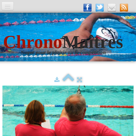
A la Une
Entrainements
Chrono
Maîtres
La revue
Nager pour le plaisir ou la compétition
Les numéros
Les rubriques
Liens
Photos
▼
Evènements
▼
Livre d'Or