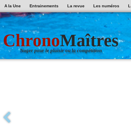
A la Une
Entrainements
La revue
Les numéros
L
Chrono
Maîtres
Nager pour le plaisir ou la compétition