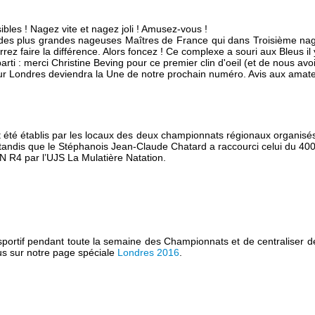
bles ! Nagez vite et nagez joli ! Amusez-vous !
 des plus grandes nageuses Maîtres de France qui dans Troisième nage 
ez faire la différence. Alors foncez ! Ce complexe a souri aux Bleus il 
parti : merci Christine Beving pour ce premier clin d'oeil (et de nous a
 sur Londres deviendra la Une de notre prochain numéro. Avis aux amate
é établis par les locaux des deux championnats régionaux organisés l'u
 tandis que le Stéphanois Jean-Claude Chatard a raccourci celui du 40
N R4 par l’UJS La Mulatière Natation.
t sportif pendant toute la semaine des Championnats et de centraliser
s sur notre page spéciale
Londres 2016
.