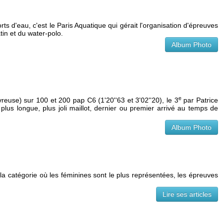
ts d'eau, c'est le Paris Aquatique qui gérait l'organisation d'épreuves
in et du water-polo.
Album Photo
e
euse) sur 100 et 200 pap C6 (1'20''63 et 3'02''20), le 3
par Patrice
us longue, plus joli maillot, dernier ou premier arrivé au temps de
Album Photo
 la catégorie où les féminines sont le plus représentées, les épreuves
Lire ses articles