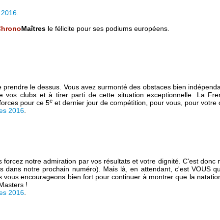
 2016
.
Chrono
Maîtres
le félicite pour ses podiums européens.
in de prendre le dessus. Vous avez surmonté des obstaces bien indépend
 vos clubs et à tirer parti de cette situation exceptionnelle. La F
e
forces pour ce 5
et dernier jour de compétition, pour vous, pour votre 
es 2016
.
ous forcez notre admiration par vos résultats et votre dignité. C'est do
ns dans notre prochain numéro). Mais là, en attendant, c'est VOUS q
us encourageons bien fort pour continuer à montrer que la natation Maî
Masters !
es 2016
.