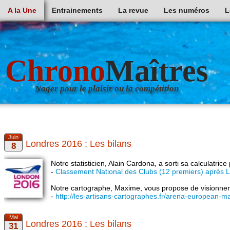
A la Une
Entrainements
La revue
Les numéros
L
Chrono
Maîtres
Nager pour le plaisir ou la compétition
Londres 2016 : Les bilans
Notre statisticien, Alain Cardona, a sorti sa calculatric
-
Classement National des Clubs (12 premiers) après 
Notre cartographe, Maxime, vous propose de visionner 
-
http://les-artisans-cartographes.fr/arena-european
Londres 2016 : Les bilans