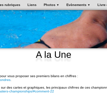
es rubriques
Liens
Photos
Evènements
Livre 
▼
▼
A la Une
e pour vous proposer ses premiers bilans en chiffres :
Londres
.
sur des cartes et graphiques, les principaux chifrres de ces champion
-masters-championships/#comment-22