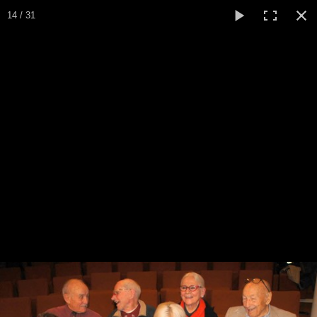
14 / 31
A la Une
Entrainements
Chrono
Maîtres
La revue
Nager pour le plaisir ou la compétition
Les numéros
Avant-Première de
Les rubriques
Troisième Nage
Liens
Photos
▼
Evènements
▼
Livre d'Or