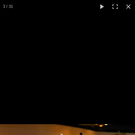
3 / 31
A la Une
Entrainements
Chrono
Maîtres
La revue
Nager pour le plaisir ou la compétition
Les numéros
Avant-Première de
Les rubriques
Troisième Nage
Liens
Photos
▼
Evènements
▼
Livre d'Or