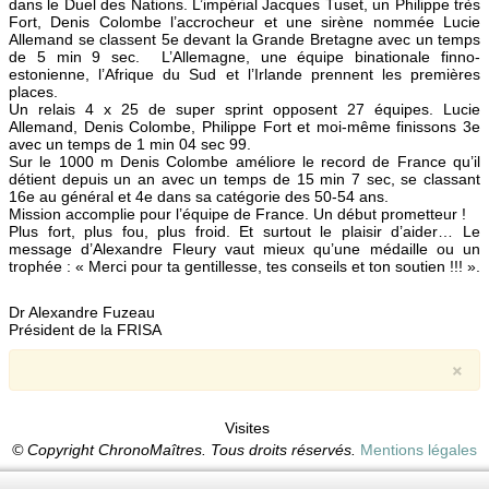
dans le Duel des Nations. L’impérial Jacques Tuset, un Philippe très
Fort, Denis Colombe l’accrocheur et une sirène nommée Lucie
Allemand se classent 5e devant la Grande Bretagne avec un temps
de 5 min 9 sec. L’Allemagne, une équipe binationale finno-
estonienne, l’Afrique du Sud et l’Irlande prennent les premières
places.
Un relais 4 x 25 de super sprint opposent 27 équipes. Lucie
Allemand, Denis Colombe, Philippe Fort et moi-même finissons 3e
avec un temps de 1 min 04 sec 99.
Sur le 1000 m Denis Colombe améliore le record de France qu’il
détient depuis un an avec un temps de 15 min 7 sec, se classant
16e au général et 4e dans sa catégorie des 50-54 ans.
Mission accomplie pour l’équipe de France. Un début prometteur !
Plus fort, plus fou, plus froid. Et surtout le plaisir d’aider… Le
message d’Alexandre Fleury vaut mieux qu’une médaille ou un
trophée : « Merci pour ta gentillesse, tes conseils et ton soutien !!! ».
Dr Alexandre Fuzeau
Président de la FRISA
×
Visites
© Copyright ChronoMaîtres. Tous droits réservés.
Mentions légales