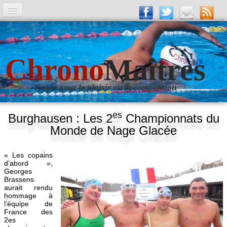
A la Une
Entrainements
Chrono
Maîtres
La revue
Nager pour le plaisir ou la compétition
Les numéros
Les rubriques
es
Burghausen : Les 2
Championnats du
Monde de Nage Glacée
Liens
Photos
▼
« Les copains
d’abord »,
Georges
Evènements
▼
Brassens
aurait rendu
hommage à
Livre d'Or
l’équipe de
France des
2es