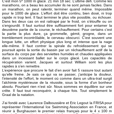
C’est mon 5
1000 m glacé. 21 min 18 sec. L’ultime défi. Comme les
marathons, on a beau les accumuler ils ne sont jamais faciles. Dans
un marathon, on peut ralentir, terminer quand même. Impossible
pour le 1000 de glace. L’effort doit être continu, bien dosé, ni trop
rapide ni trop lent. Il faut terminer le plus vite possible, ou échouer.
Dans les deux cas on est rattrapé par le froid, on s’étouffe ou on
s’engourdit. Il faut surtout être suffisamment fort pour entamer la
deuxième partie de la course, le réchauffement. Pour certains c’est
la partie la plus dure, ça grommelle, gémit, grogne, dans un
tremblement incontrôlable, le cerveau obscurci. C’est souvent une
longue lutte, un effort physique plus long et intense que la nage
elle-même. Il faut contrer la spirale du refroidissement qui se
poursuit après la sortie du bassin par un réchauffement actif de la
surface du corps par des serviettes humides et chaudes appliquées
dans un incessant ballet sur le corps glacé. Les capacités de
récupération varient. Jacques et surtout William sont les plus
rapides à s’en remettre.
L’expérience que procure le fait d’en avoir fait 5 rassure tout autant
qu’elle freine. Je sais ce qui va se passer, j’anticipe la douleur,
l’intensité de l’effort, le moment où comme dans un ultra-trail surgit
l’alchimie mystérieuse de la réussite, sous la forme d’un bonheur
absolu. Pourtant rien n’est sûr. Nous sommes en équilibre sur une
crête. Il faut tout reconquérir, à chaque fois. Tout simplement le
Graal de la natation.
J’ai fondé avec Laurence Dalboussière et Eric Legout la FRISA pour
représenter l’International Ice Swimming Association en France, et
réunir à Burghausen le premier relais français pour le 4 x 100 m