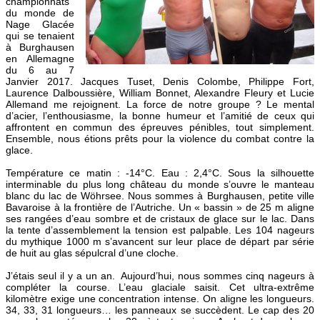
championnats
du monde de
Nage Glacée
qui se tenaient
à Burghausen
en Allemagne
du 6 au 7
Janvier 2017. Jacques Tuset, Denis Colombe, Philippe Fort,
Laurence Dalboussière, William Bonnet, Alexandre Fleury et Lucie
Allemand me rejoignent. La force de notre groupe ? Le mental
d’acier, l’enthousiasme, la bonne humeur et l’amitié de ceux qui
affrontent en commun des épreuves pénibles, tout simplement.
Ensemble, nous étions prêts pour la violence du combat contre la
glace.
Température ce matin : -14°C. Eau : 2,4°C. Sous la silhouette
interminable du plus long château du monde s’ouvre le manteau
blanc du lac de Wöhrsee. Nous sommes à Burghausen, petite ville
Bavaroise à la frontière de l’Autriche. Un « bassin » de 25 m aligne
ses rangées d’eau sombre et de cristaux de glace sur le lac. Dans
la tente d’assemblement la tension est palpable. Les 104 nageurs
du mythique 1000 m s’avancent sur leur place de départ par série
de huit au glas sépulcral d’une cloche.
J’étais seul il y a un an. Aujourd’hui, nous sommes cinq nageurs à
compléter la course. L’eau glaciale saisit. Cet ultra-extrême
kilomètre exige une concentration intense. On aligne les longueurs.
34, 33, 31 longueurs… les panneaux se succèdent. Le cap des 20