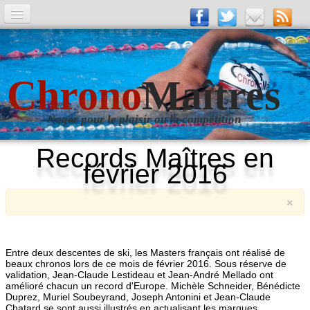
A la Une
Entrainements
Chrono
Maîtres
La revue
Nager pour le plaisir ou la compétition
Les numéros
Records Maîtres en
Les rubriques
février 2016
Liens
×
Photos
▼
Evènements
▼
Entre deux descentes de ski, les Masters français ont réalisé de
beaux chronos lors de ce mois de février 2016. Sous réserve de
validation, Jean-Claude Lestideau et Jean-André Mellado ont
Livre d'Or
amélioré chacun un record d'Europe. Michèle Schneider, Bénédicte
Duprez, Muriel Soubeyrand, Joseph Antonini et Jean-Claude
Chatard se sont aussi illustrés en actualisant les marques