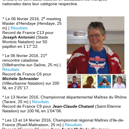
nationales dans leur catégorie respective.
e
Le 06 février 2016, 2
meeting
*
Master d’Hendaye (Hendaye, 25
m) |
Résultats
Record de France C13 pour
Joseph Antonini
(Stade
Montois Natation) sur 50
papillon en 1’17’’22.
e
* Le 06 février 2016, 21
rencontre caladoise
(Villefranche-sur-Saône, 25 m) |
Résultats
Record de France C6 pour
Michèle Schneider
(Villeurbanne Natation) sur 200
NL en 2’25’’17.
* Le 13 février 2016, Championnat départemental Maîtres du Rhône
(Tarare, 25 m) |
Résultats
Record de France C9 pour
Jean-Claude Chatard
(Saint-Etienne
Natation) sur 100 NL en 1’04’’06.
* Les 13 et 14 février 2016, Championnat régional Maîtres d’Ile-de-
France (Rueil-Malmaison, 25 m) |
Résultats