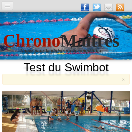
A la Une
Entrainements
Chrono
Maîtres
La revue
Nager pour le plaisir ou la compétition
Les numéros
Test du Swimbot
Les rubriques
×
Liens
Photos
▼
Evènements
▼
Livre d'Or