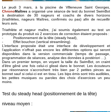
Le jeudi 3 mars, à la piscine de Vllleneuve Saint Georges,
Chrono
Maîtres
a organisé une séance de test du bonnet SwimBot
à destination de 30 nageurs et coachs de divers horizons
(triathlètes, nageurs Maîtres, confirmés ou pas) afin de recueillir
leurs avis.
Triathlète et nageur maître, j’ai soumis également au test un
prototype du produit où 2 exercices de correction étaient proposés :
- Positionnement de la tête (steady head),
- Effet bouchon (vertical streamlining).
L’interface proposée était une interface de développement et
l’application n’offrait pas encore les différentes options qui seront
disponibles dans la version commerciale (temps de passage,
programmation de séances, analyse des données à postériori …).
Dans un premier temps, en voyant la taille du SwimBot, on craint
d’être gêné une fois celui-ci glissé dans le bonnet. Les écouteurs
par résonnance s’accrochent très bien par 2 petites pinces au
bonnet sauf si celui-ci est en tissu. Les bips émis sont très audibles,
les petites musiques ou paroles des choix d’exercices un peu
moins.
Test du steady head (positionnement de la tête)
niveau moyen :